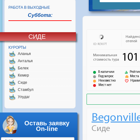
РАБОТА В ВЫХОДНЫЕ
Суббота:
СИДЕ
КУРОРТЫ
Аланья
Анталья
Белек
Кемер
Сиде
Стамбул
Улудаг
Оставь заявку
On-line