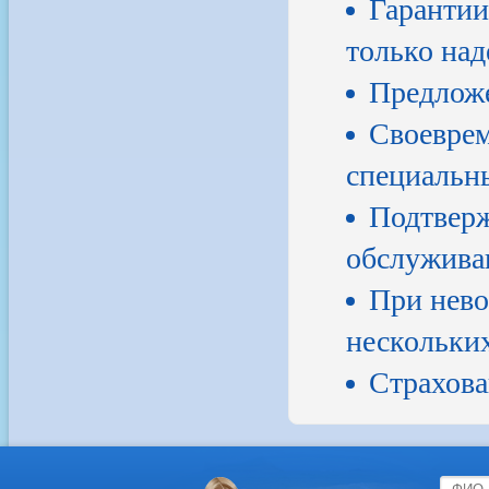
Гарантии
только на
Предложе
Своеврем
специальн
Подтверж
обслуживан
При нево
нескольких
Страхова