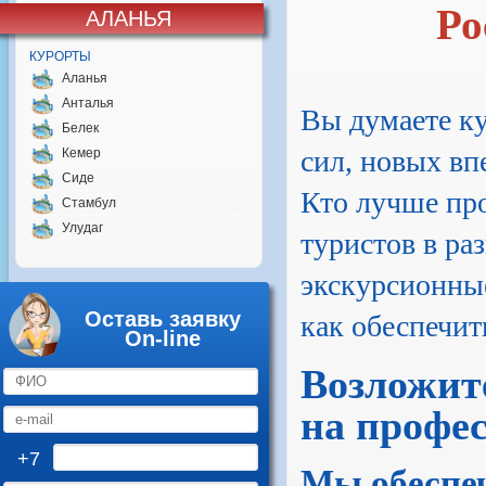
Ро
АЛАНЬЯ
КУРОРТЫ
Аланья
Анталья
Вы думаете ку
Белек
сил, новых вп
Кемер
Сиде
Кто лучше пр
Стамбул
Улудаг
туристов в ра
экскурсионные
Оставь заявку
как обеспечит
On-line
Возложите
на профе
+7
Мы обеспе