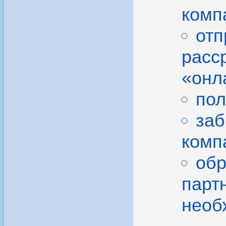
комп
отп
расс
«онла
пол
заб
комп
обр
парт
необ