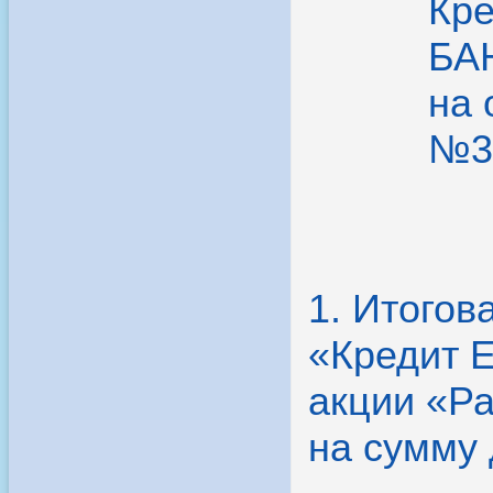
Кр
БАН
на 
№33
1. Итого
«Кредит 
акции «Ра
на сумму 