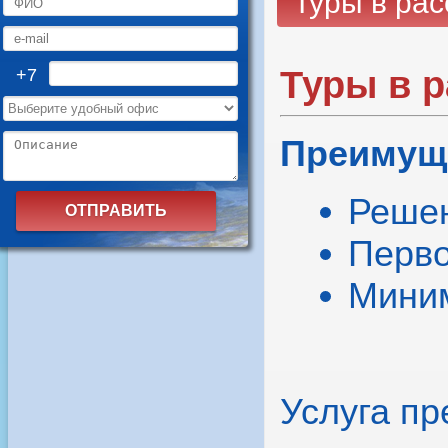
Туры в рас
Туры в р
+7
Преимущ
Решен
Перво
Миним
Услуга пр