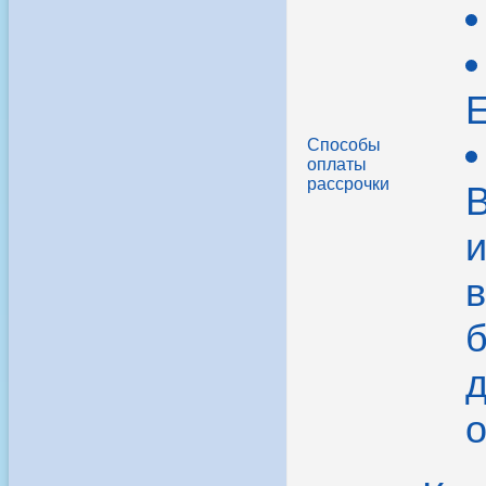
Способы
оплаты
рассрочки
В
в
б
д
о