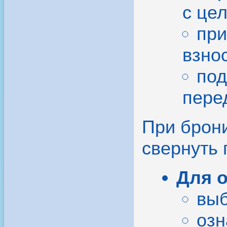
с це
при
взно
под
пере
При брони
свернуть
Для 
выб
озн