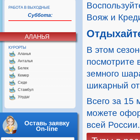
Воспользуйт
РАБОТА В ВЫХОДНЫЕ
Суббота:
Вояж и Кред
Отдыхайте
АЛАНЬЯ
В этом сезо
КУРОРТЫ
Аланья
посмотрите в
Анталья
Белек
земного шар
Кемер
Сиде
шикарный от
Стамбул
Улудаг
Всего за 15 
можете оформ
Оставь заявку
всей России.
On-line