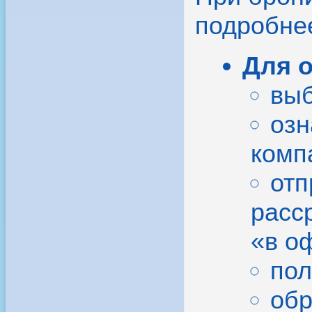
подробне
Для 
выб
озн
комп
отп
расс
«в о
пол
обр