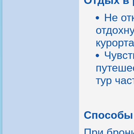
Отдых в 
Не от
отдохн
курорта
Чувст
путеше
тур час
Способы 
При брон